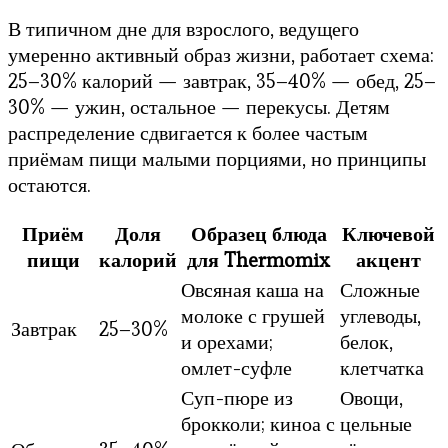
В типичном дне для взрослого, ведущего
умеренно активный образ жизни, работает схема:
25–30% калорий — завтрак, 35–40% — обед, 25–
30% — ужин, остальное — перекусы. Детям
распределение сдвигается к более частым
приёмам пищи малыми порциями, но принципы
остаются.
Приём
Доля
Образец блюда
Ключевой
пищи
калорий
для Thermomix
акцент
Овсяная каша на
Сложные
молоке с грушей
углеводы,
Завтрак
25–30%
и орехами;
белок,
омлет-суфле
клетчатка
Суп-пюре из
Овощи,
брокколи; киноа с
цельные