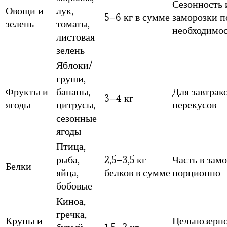
Сезонность 
Овощи и
лук,
5–6 кг в сумме
заморозки п
зелень
томаты,
необходимо
листовая
зелень
Яблоки/
груши,
Фрукты и
бананы,
Для завтрак
3–4 кг
ягоды
цитрусы,
перекусов
сезонные
ягоды
Птица,
рыба,
2,5–3,5 кг
Часть в зам
Белки
яйца,
белков в сумме
порционно
бобовые
Киноа,
гречка,
Крупы и
Цельнозерн