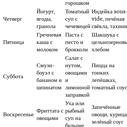
горошком
Йогурт,
Томатный
Индейка sous
Четверг
ягоды,
суп с
vide, печёная
гранола
чечевицей
свёкла, тахин
Гречневая
Паста с
Шакшука с
Пятница
каша с
песто и
цельнозернов
молоком
брокколи
хлебом
Салат с
Смузи-
нутом,
Пицца на
боуэл с
овощами
тонких
Суббота
бананом и
и
лепёшках,
шпинатом
лимонной
томатный соу
заправкой
Уха или
Запечённые
Фриттата с
рыбный
Воскресенье
овощи, курица
овощами
суп на
зелёный соус
бульоне