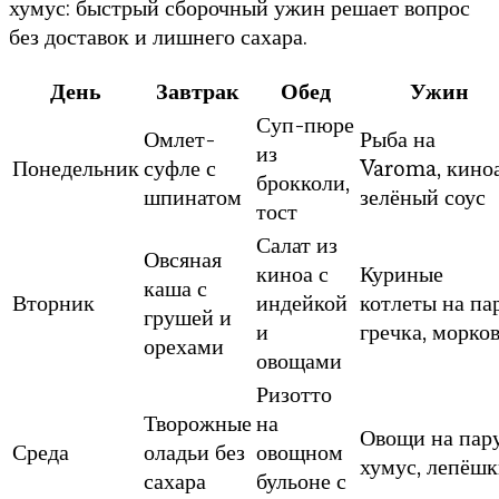
хумус: быстрый сборочный ужин решает вопрос
без доставок и лишнего сахара.
День
Завтрак
Обед
Ужин
Суп-пюре
Омлет-
Рыба на
из
Понедельник
суфле с
Varoma, киноа
брокколи,
шпинатом
зелёный соус
тост
Салат из
Овсяная
киноа с
Куриные
каша с
Вторник
индейкой
котлеты на па
грушей и
и
гречка, морко
орехами
овощами
Ризотто
Творожные
на
Овощи на пару
Среда
оладьи без
овощном
хумус, лепёш
сахара
бульоне с