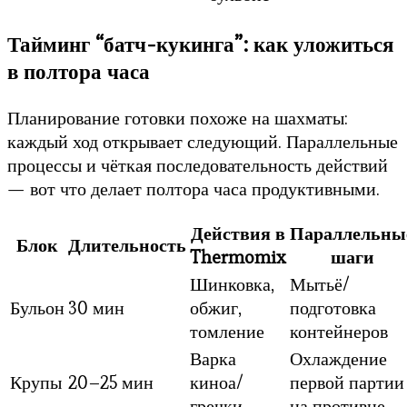
Тайминг “батч-кукинга”: как уложиться
в полтора часа
Планирование готовки похоже на шахматы:
каждый ход открывает следующий. Параллельные
процессы и чёткая последовательность действий
— вот что делает полтора часа продуктивными.
Действия в
Параллельны
Блок
Длительность
Thermomix
шаги
Шинковка,
Мытьё/
Бульон
30 мин
обжиг,
подготовка
томление
контейнеров
Варка
Охлаждение
Крупы
20–25 мин
киноа/
первой партии
гречки
на противне