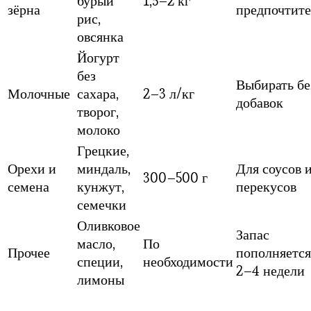
бурый
1,5–2 кг
зёрна
предпочтите
рис,
овсянка
Йогурт
без
Выбирать бе
Молочные
сахара,
2–3 л/кг
добавок
творог,
молоко
Грецкие,
Орехи и
миндаль,
Для соусов 
300–500 г
семена
кунжут,
перекусов
семечки
Оливковое
Запас
масло,
По
Прочее
пополняется
специи,
необходимости
2–4 недели
лимоны