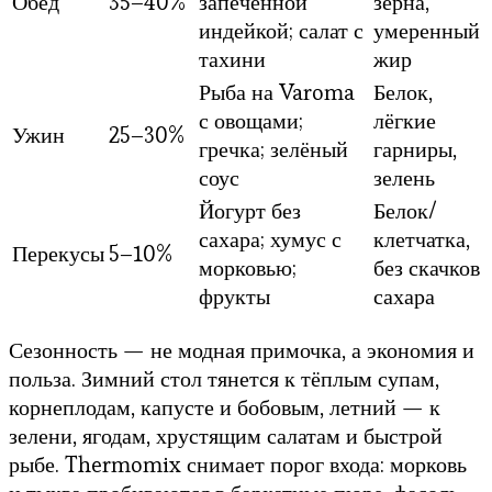
Обед
35–40%
запечённой
зёрна,
индейкой; салат с
умеренный
тахини
жир
Рыба на Varoma
Белок,
с овощами;
лёгкие
Ужин
25–30%
гречка; зелёный
гарниры,
соус
зелень
Йогурт без
Белок/
сахара; хумус с
клетчатка,
Перекусы
5–10%
морковью;
без скачков
фрукты
сахара
Сезонность — не модная примочка, а экономия и
польза. Зимний стол тянется к тёплым супам,
корнеплодам, капусте и бобовым, летний — к
зелени, ягодам, хрустящим салатам и быстрой
рыбе. Thermomix снимает порог входа: морковь