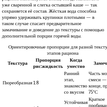
уже сваренной и слегка остывшей каше — так
сохраняется её состав. Жёсткая вода способна
упрямо удерживать крупинки плотными — в
таком случае спасает предварительное
замачивание и доведение до текстуры с помощью
дополнительной порции горячей воды.
Ориентировочные пропорции для разной текст
этапов рациона
Пропорция
Когда
Текстура
Замеч
рис:жидкость
уместно
Ранний
Часть мо
этап,
смеси —
Пюреобразная
1:8
знакомство
конце, п
со вкусом
75°С
Краткое
Устойчивая
пробива