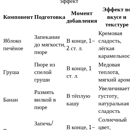
эффект
Эффект в
Момент
Компонент
Подготовка
вкусе и
добавления
текстуре
Кремовая
Запекание
Яблоко
В конце, 1–
сладость,
до мягкости,
печёное
2 ст. л.
лёгкая
пюре
карамельнос
Пюре из
Медовая
В конце, 1
Груша
спелой
теплотa,
ст. л.
груши
мягкий аром
Увеличивает
Размять
В тёплую
густоту,
Банан
вилкой в
кашу
натуральная
пюре
сладость
Солнечный
Запечь/
В конце, 1–
цвет,