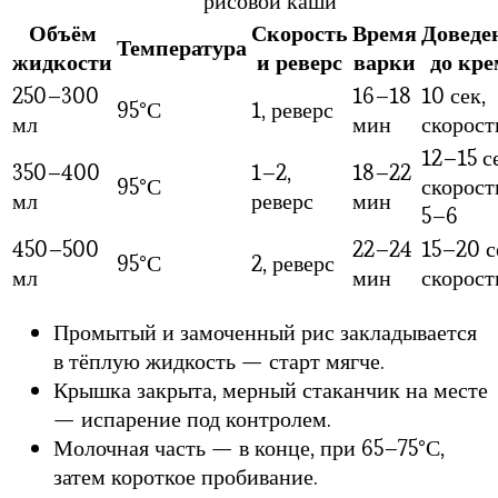
рисовой каши
Объём
Скорость
Время
Доведе
Температура
жидкости
и реверс
варки
до кре
250–300
16–18
10 сек,
95°С
1, реверс
мл
мин
скорост
12–15 с
350–400
1–2,
18–22
95°С
скорост
мл
реверс
мин
5–6
450–500
22–24
15–20 с
95°С
2, реверс
мл
мин
скорост
Промытый и замоченный рис закладывается
в тёплую жидкость — старт мягче.
Крышка закрыта, мерный стаканчик на месте
— испарение под контролем.
Молочная часть — в конце, при 65–75°С,
затем короткое пробивание.