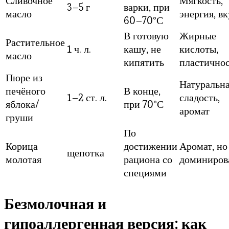
Сливочное
Мягкость,
3–5 г
варки, при
масло
энергия, вк
60–70°С
В готовую
Жирные
Растительное
1 ч. л.
кашу, не
кислоты,
масло
кипятить
пластично
Пюре из
Натуральн
печёного
В конце,
1–2 ст. л.
сладость,
яблока/
при 70°С
аромат
груши
По
Корица
достижении
Аромат, но
щепотка
молотая
рациона со
доминиров
специями
Безмолочная и
гипоаллергенная версия: как