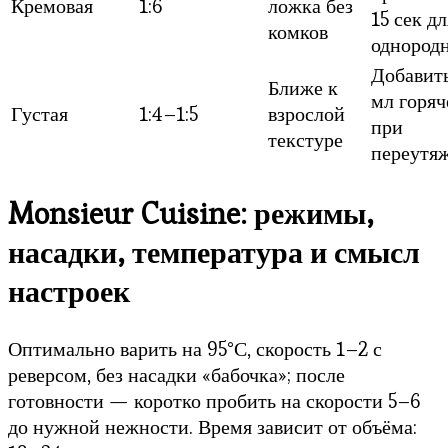
Кремовая
1:6
ложка без
15 сек дл
комков
однород
Добавит
Ближе к
мл горяч
Густая
1:4–1:5
взрослой
при
текстуре
переутя
Monsieur Cuisine: режимы,
насадки, температура и смысл
настроек
Оптимально варить на 95°С, скорость 1–2 с
реверсом, без насадки «бабочка»; после
готовности — коротко пробить на скорости 5–6
до нужной нежности. Время зависит от объёма: