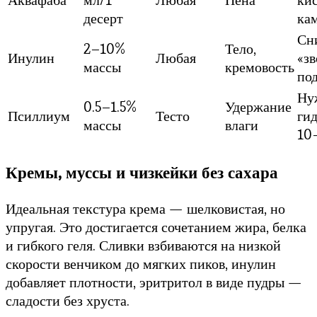
десерт
ка
Сн
2–10%
Тело,
Инулин
Любая
«зв
массы
кремовость
по
Ну
0.5–1.5%
Удержание
Псиллиум
Тесто
ги
массы
влаги
10
Кремы, муссы и чизкейки без сахара
Идеальная текстура крема — шелковистая, но
упругая. Это достигается сочетанием жира, белка
и гибкого геля. Сливки взбиваются на низкой
скорости венчиком до мягких пиков, инулин
добавляет плотности, эритритол в виде пудры —
сладости без хруста.