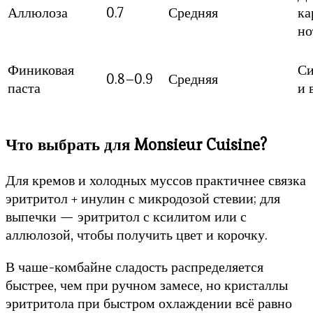
Аллюлоза
0.7
Средняя
ка
но
Финиковая
Си
0.8–0.9
Средняя
паста
и 
Что выбрать для Monsieur Cuisine?
Для кремов и холодных муссов практичнее связка
эритритол + инулин с микродозой стевии; для
выпечки — эритритол с ксилитом или с
аллюлозой, чтобы получить цвет и корочку.
В чаше-комбайне сладость распределяется
быстрее, чем при ручном замесе, но кристаллы
эритритола при быстром охлаждении всё равно