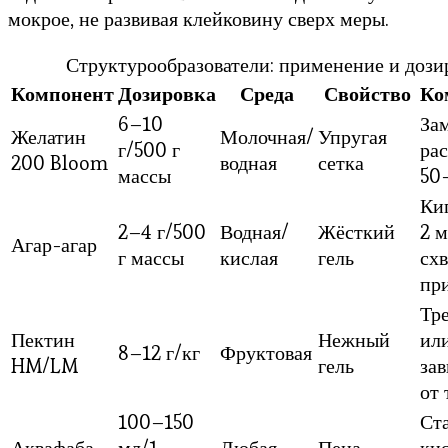
мокрое, не развивая клейковину сверх меры.
Структурообразователи: применение и дози
Компонент
Дозировка
Среда
Свойство
Ко
6–10
За
Желатин
Молочная/
Упругая
г/500 г
ра
200 Bloom
водная
сетка
массы
50
Ки
2–4 г/500
Водная/
Жёсткий
2 м
Агар-агар
г массы
кислая
гель
сх
пр
Тре
Пектин
Нежный
или
8–12 г/кг
Фруктовая
HM/LM
гель
за
от 
100–150
Ст
Аквафаба
мл/1
Любая
Пена
ки