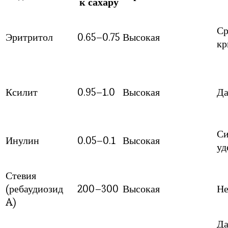
к сахару
Ср
Эритритол
0.65–0.75
Высокая
кр
Ксилит
0.95–1.0
Высокая
Да
Си
Инулин
0.05–0.1
Высокая
уд
Стевия
(ребаудиозид
200–300
Высокая
Не
A)
Да