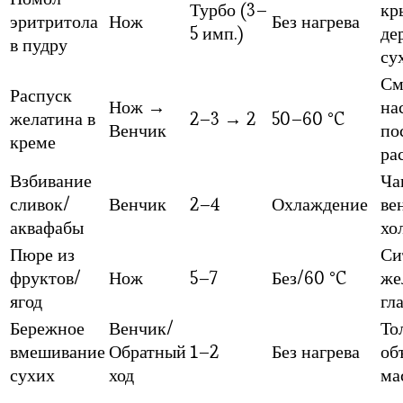
Турбо (3–
кр
эритритола
Нож
Без нагрева
5 имп.)
де
в пудру
су
См
Распуск
Нож →
на
желатина в
2–3 → 2
50–60 °C
Венчик
по
креме
ра
Взбивание
Ча
сливок/
Венчик
2–4
Охлаждение
ве
аквафабы
хо
Пюре из
Си
фруктов/
Нож
5–7
Без/60 °C
же
ягод
гл
Бережное
Венчик/
То
вмешивание
Обратный
1–2
Без нагрева
об
сухих
ход
ма