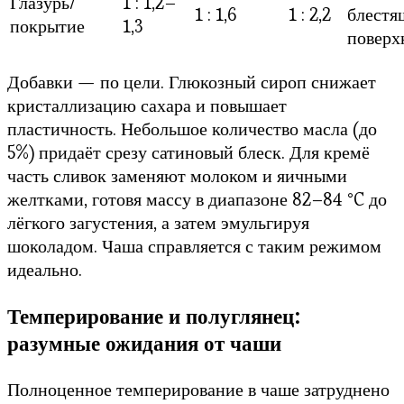
Глазурь/
1 : 1,2–
1 : 1,6
1 : 2,2
блестя
покрытие
1,3
поверх
Добавки — по цели. Глюкозный сироп снижает
кристаллизацию сахара и повышает
пластичность. Небольшое количество масла (до
5%) придаёт срезу сатиновый блеск. Для кремё
часть сливок заменяют молоком и яичными
желтками, готовя массу в диапазоне 82–84 °C до
лёгкого загустения, а затем эмульгируя
шоколадом. Чаша справляется с таким режимом
идеально.
Темперирование и полуглянец:
разумные ожидания от чаши
Полноценное темперирование в чаше затруднено