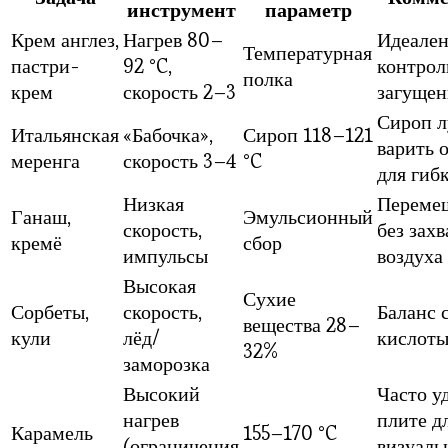
инструмент
параметр
Крем англез,
Нагрев 80–
Идеален
Температурная
пастри-
92 °C,
контрол
полка
крем
скорость 2–3
загущен
Сироп 
Итальянская
«Бабочка»,
Сироп 118–121
варить 
меренга
скорость 3–4
°C
для гиб
Низкая
Переме
Ганаш,
Эмульсионный
скорость,
без захв
кремё
сбор
импульсы
воздуха
Высокая
Сухие
Сорбеты,
скорость,
Баланс 
вещества 28–
кули
лёд/
кислот
32%
заморозка
Высокий
Часто у
нагрев
плите д
Карамель
155–170 °C
(ограничения
визуаль