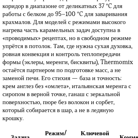
коридор в диапазоне от деликатных 37 °C для
работы с белком до 95–100 °C для заваривания
крахмалов. Для моделей с режимами высокого
нагрева часть карамельных задач доступна в
«проводимых» рецептах, но в свободном режиме
упрётся в потолок. Там, где нужна сухая духовка,
ровная конвекция и контроль теплопередачи
формы (эклеры, меренги, бисквиты), Thermomix
остаётся партнером по подготовке масс, а не
заменой печи. Его стихия — база и точность:
крем англез без «омлета», итальянская меренга с
сиропом в верной точке, ганаш с зеркальной
поверхностью, пюре без волокон и сорбет,
который собирается в шар, а не в ледяную
крошку.
Режим/
Ключевой
Задача
Комме