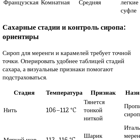
Французская
Комнатная
Средняя
легкие 
суфле
Сахарные стадии и контроль сиропа:
ориентиры
Сироп для меренги и карамелей требует точной
точки. Оперировать удобнее таблицей стадий
сахара, а визуальные признаки помогают
подстраховаться.
Стадия
Температура
Признак
Назн
Тянется
Пропи
Нить
106–112 °C
тонкой
сиро
ниткой
Италь
Шарик
мерен
Мягкий шар
112–116 °C