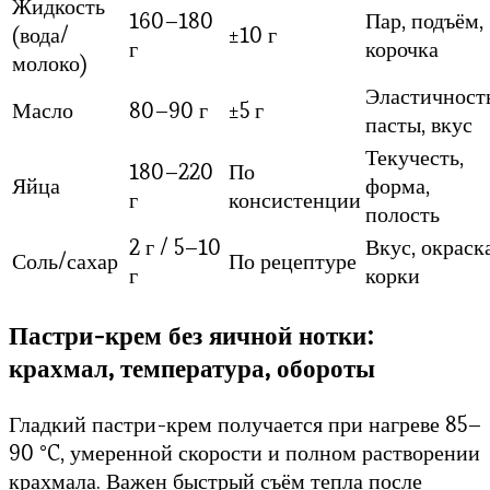
Жидкость
160–180
Пар, подъём,
(вода/
±10 г
г
корочка
молоко)
Эластичност
Масло
80–90 г
±5 г
пасты, вкус
Текучесть,
180–220
По
Яйца
форма,
г
консистенции
полость
2 г / 5–10
Вкус, окраск
Соль/сахар
По рецептуре
г
корки
Пастри-крем без яичной нотки:
крахмал, температура, обороты
Гладкий пастри-крем получается при нагреве 85–
90 °C, умеренной скорости и полном растворении
крахмала. Важен быстрый съём тепла после