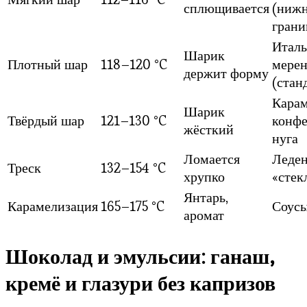
сплющивается
(ниж
грани
Италь
Шарик
Плотный шар
118–120 °C
мерен
держит форму
(стан
Кара
Шарик
Твёрдый шар
121–130 °C
конфе
жёсткий
нуга
Ломается
Леден
Треск
132–154 °C
хрупко
«стек
Янтарь,
Карамелизация
165–175 °C
Соусы
аромат
Шоколад и эмульсии: ганаш,
кремё и глазури без капризов