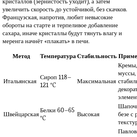
кристаллов (зернистость уходит), а затем
увеличить скорость до устойчивой, без скачков.
Французская, напротив, любит невысокие
обороты на старте и терпеливое добавление
сахара, иначе кристаллы будут тянуть влагу и
меренга начнёт «плакать» в печи.
Метод
Температура
Стабильность
Приме
Кремы,
муссы,
Сироп 118–
Итальянская
Максимальная
стабил
121 °C
декора
элеме
Шапоч
Белки 60–65
Швейцарская
Высокая
безе с
°C
тексту
Павлов