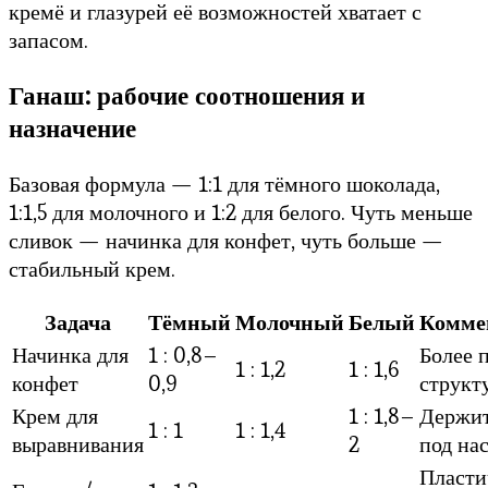
кремё и глазурей её возможностей хватает с
запасом.
Ганаш: рабочие соотношения и
назначение
Базовая формула — 1:1 для тёмного шоколада,
1:1,5 для молочного и 1:2 для белого. Чуть меньше
сливок — начинка для конфет, чуть больше —
стабильный крем.
Задача
Тёмный
Молочный
Белый
Комме
Начинка для
1 : 0,8–
Более 
1 : 1,2
1 : 1,6
конфет
0,9
структ
Крем для
1 : 1,8–
Держи
1 : 1
1 : 1,4
выравнивания
2
под на
Пласти