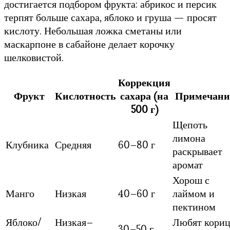
достигается подбором фрукта: абрикос и персик
терпят больше сахара, яблоко и груша — просят
кислоту. Небольшая ложка сметаны или
маскарпоне в сабайоне делает корочку
шелковистой.
Коррекция
Фрукт
Кислотность
сахара (на
Примечани
500 г)
Щепоть
лимона
Клубника
Средняя
60–80 г
раскрывает
аромат
Хорош с
Манго
Низкая
40–60 г
лаймом и
пектином
Яблоко/
Низкая–
Любят кори
30–50 г